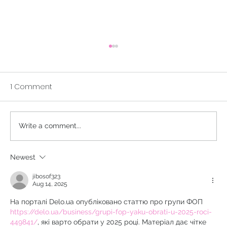
1 Comment
A Buddhist Parable
Write a comment...
Newest
jibosof323
Aug 14, 2025
На порталі Delo.ua опубліковано статтю про групи ФОП 
https://delo.ua/business/grupi-fop-yaku-obrati-u-2025-roci-
449841/
, які варто обрати у 2025 році. Матеріал дає чітке 